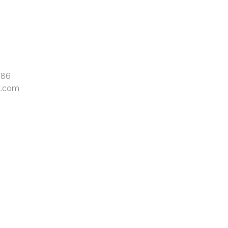
 86
a.com