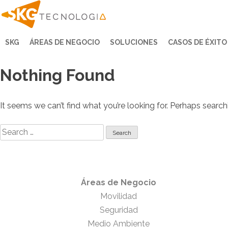
Skip
to
content
SKG
ÁREAS DE NEGOCIO
SOLUCIONES
CASOS DE ÉXITO
Nothing Found
It seems we can’t find what you’re looking for. Perhaps search
Search
for:
Áreas de Negocio
Movilidad
Seguridad
Medio Ambiente